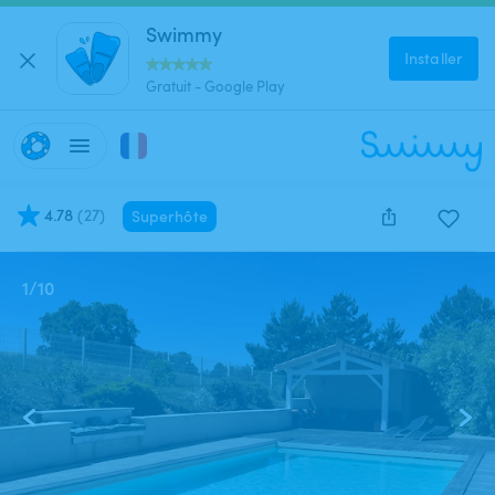
Swimmy
Installer
Gratuit - Google Play
4.78
(
27
)
Superhôte
1
/
10