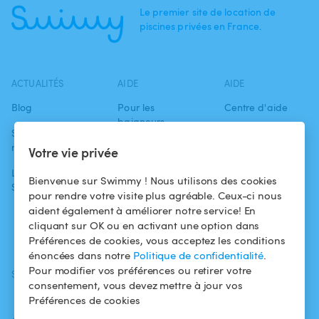
Le premier site de location de
piscines privées en France.
ACTUALITÉS
AIDE
AIDE
Blog
Pour les
Centre d'aide
baigneurs
Swimmy dans les
Conditions
médias
Pour les
d'utilisation
Votre vie privée
propriétaires
L'aventure
Politique de
Bienvenue sur Swimmy ! Nous utilisons des cookies
Swimmy
Louer ma piscine
confidentialité
pour rendre votre visite plus agréable. Ceux-ci nous
aident également à améliorer notre service! En
Comment ça
Mentions légales
cliquant sur OK ou en activant une option dans
marche ?
Préférences de cookies, vous acceptez les conditions
énoncées dans notre
Politique de confidentialité
.
Pour modifier vos préférences ou retirer votre
SUIVEZ-NOUS
TÉLÉCHARGEZ L'APP
consentement, vous devez mettre à jour vos
Facebook
Préférences de cookies