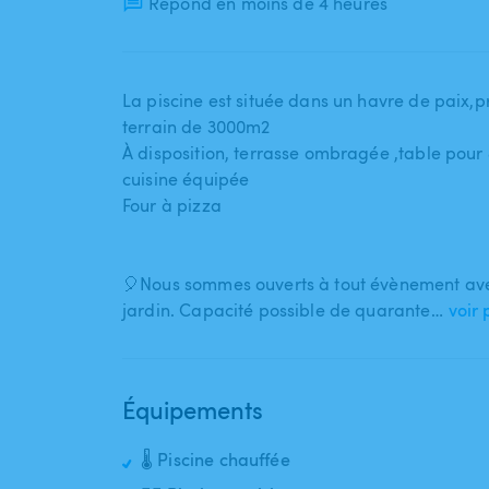
Répond en moins de 4 heures
La piscine est située dans un havre de paix​,​pr
terrain de 3000m2
À disposition​,​ terrasse ombragée ​,​table pour 8 
cuisine équipée
Four à pizza
🎈Nous sommes ouverts à tout évènement avec
jardin. Capacité possible de quarante…
voir 
Équipements
🌡️ Piscine chauffée