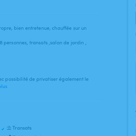
opre​,​ bien entretenue​,​ chauffée sur un
personnes​,​ transats ​,​salon de jardin ​,​
 possibilité de privatiser également le
plus
⛱️ Transats