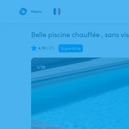
Menu
Belle piscine chauffée , sans vi
4.78
(
27
)
Superhôte
1
/
10