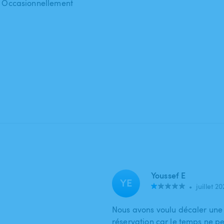
 : Occasionnellement
Youssef E
YE
•
juillet 2
Nous avons voulu décaler une 2
réservation car le temps ne pe