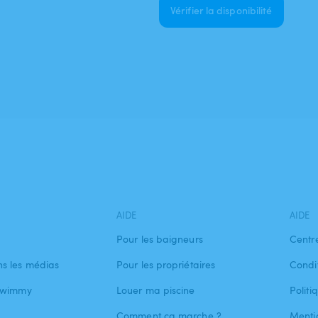
Vérifier la disponibilité
AIDE
AIDE
Pour les baigneurs
Centr
s les médias
Pour les propriétaires
Condit
 Swimmy
Louer ma piscine
Politi
Comment ça marche ?
Menti