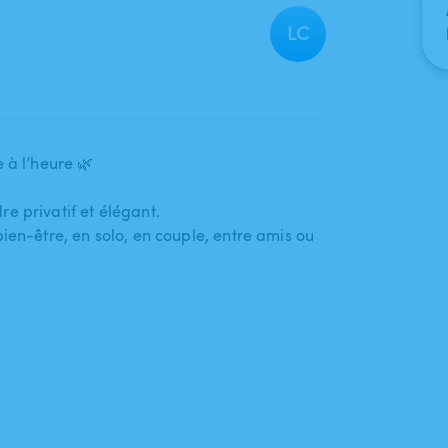
LC
 à l’heure 🌿
e privatif et élégant.
-être​,​ en solo​,​ en couple​,​ entre amis ou