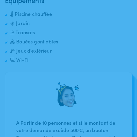
Équipements
🌡️ Piscine chauffée
☀️ Jardin
⛱️ Transats
🤽 Bouées gonflables
🥏 Jeux d'extérieur
💻 Wi-Fi
A Partir de 10 personnes et si le montant de
votre demande excède 500€, un bouton