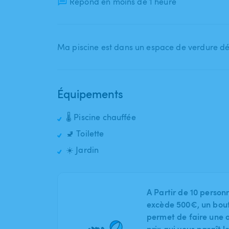
Répond en moins de 1 heure
Ma piscine est dans un espace de verdure dé
Équipements
🌡️ Piscine chauffée
🚽 Toilette
☀️ Jardin
A Partir de 10 person
excède 500€, un bout
permet de faire une o
prix qui vous paraît 