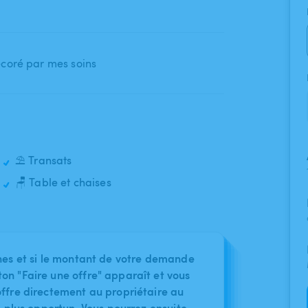
coré par mes soins
⛱️ Transats
🪑 Table et chaises
nes et si le montant de votre demande
on "Faire une offre" apparaît et vous
ffre directement au propriétaire au
le plus opportun. Vous pourrez ensuite