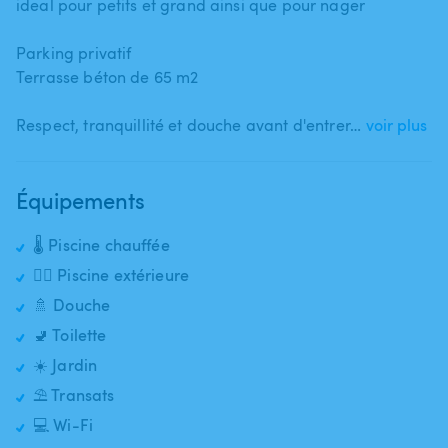
ideal pour petits et grand ainsi que pour nager
Parking privatif
Terrasse béton de 65 m2
Respect​,​ tranquillité et douche avant d'entrer…
voir plus
Équipements
🌡️ Piscine chauffée
🏊‍♂️ Piscine extérieure
🚿 Douche
🚽 Toilette
☀️ Jardin
⛱️ Transats
💻 Wi-Fi