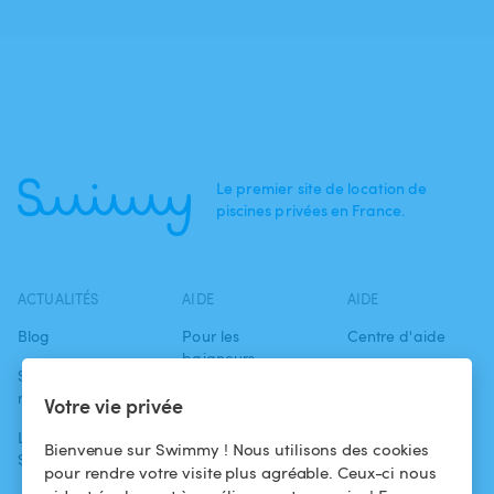
Le premier site de location de
piscines privées en France.
ACTUALITÉS
AIDE
AIDE
Blog
Pour les
Centre d'aide
baigneurs
Swimmy dans les
Conditions
médias
Pour les
d'utilisation
Votre vie privée
propriétaires
L'aventure
Politique de
Bienvenue sur Swimmy ! Nous utilisons des cookies
Swimmy
Louer ma piscine
confidentialité
pour rendre votre visite plus agréable. Ceux-ci nous