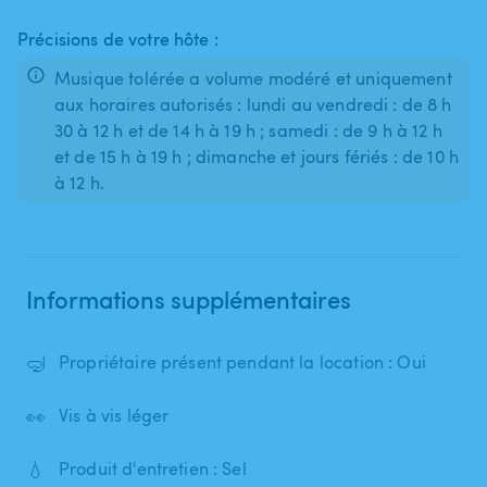
Précisions de votre hôte :
Musique tolérée a volume modéré et uniquement
aux horaires autorisés : lundi au vendredi : de 8 h
30 à 12 h et de 14 h à 19 h ; samedi : de 9 h à 12 h
et de 15 h à 19 h ; dimanche et jours fériés : de 10 h
Informations supplémentaires
🤿
Propriétaire présent pendant la location : Oui
👀
Vis à vis léger
💧
Produit d'entretien : Sel