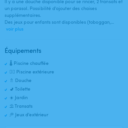
Il y a une douche disponible pour se rincer​,​ 2 transats et
un parasol. Possibilité d'ajouter des chaises
supplémentaires.
Des jeux pour enfants sont disponibles (toboggan​,​…
voir plus
Équipements
🌡️ Piscine chauffée
🏊‍♂️ Piscine extérieure
🚿 Douche
🚽 Toilette
☀️ Jardin
⛱️ Transats
🥏 Jeux d'extérieur