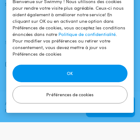
Bienvenue sur Swimmy ! Nous utilisons des cookies
Swimmy
Louer ma piscine
confidentialité
pour rendre votre visite plus agréable. Ceux-ci nous
aident également à améliorer notre service! En
Comment ça
Mentions légales
cliquant sur OK ou en activant une option dans
marche ?
Préférences de cookies, vous acceptez les conditions
énoncées dans notre
Politique de confidentialité
.
Pour modifier vos préférences ou retirer votre
SUIVEZ-NOUS
TÉLÉCHARGEZ L'APP
consentement, vous devez mettre à jour vos
Facebook
Préférences de cookies
Instagram
OK
Préférences de cookies
Ajoutez une date et un créneau
Vérifier la
pour voir le prix
disponibilité