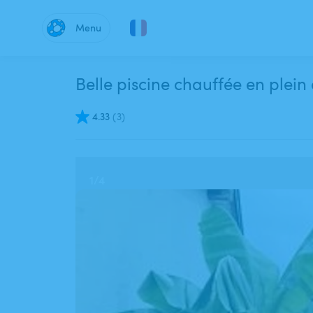
Menu
Belle piscine chauffée en plein
4.33
(
3
)
1
/
4