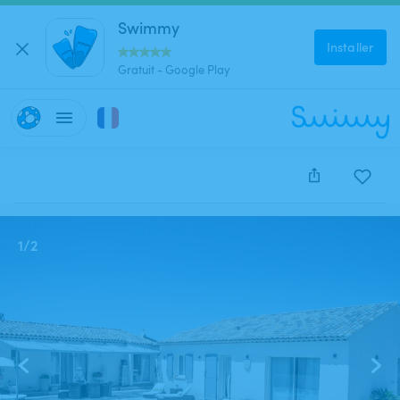
Swimmy
Installer
Gratuit - Google Play
Cette annonce est close et ne peut être réservée.
1
/
2