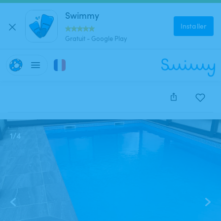
Swimmy
Installer
Gratuit - Google Play
Cette annonce est close et ne peut être réservée.
1
/
4