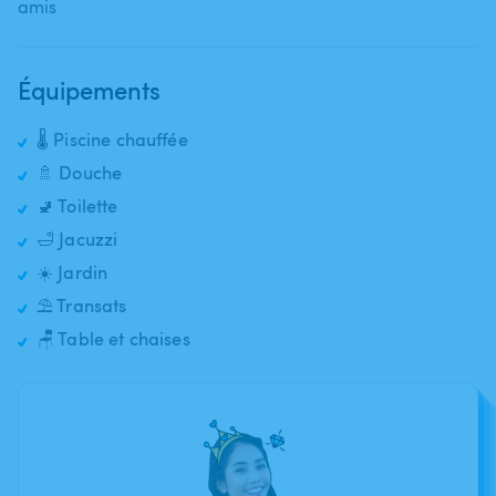
amis
Équipements
🌡️ Piscine chauffée
🚿 Douche
🚽 Toilette
🛁 Jacuzzi
☀️ Jardin
⛱️ Transats
🪑 Table et chaises