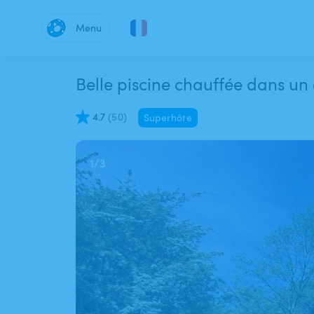
Menu
4.7
(
50
)
Superhôte
1
/
3