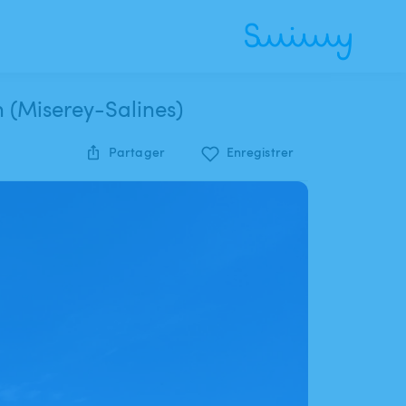
Belle piscine chauffée dans un écrin de verdure très proche de Besançon (Miserey-Salines)
Partager
Enregistrer