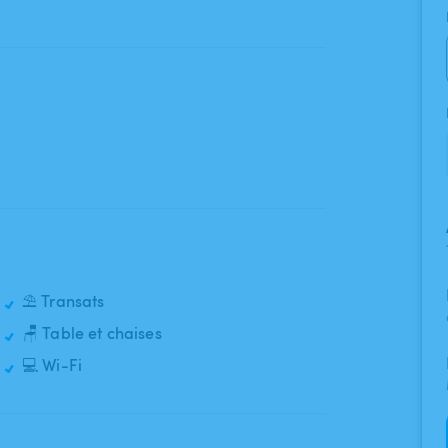
⛱️ Transats
🪑 Table et chaises
💻 Wi-Fi