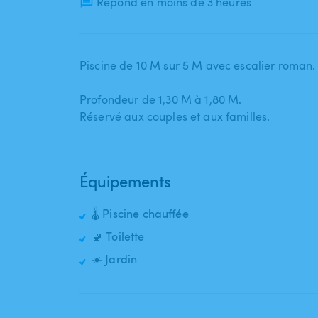
Répond en moins de 3 heures
Piscine de 10 M sur 5 M avec escalier roman.
Profondeur de 1​,​30 M à 1​,​80 M.
Réservé aux couples et aux familles.
Équipements
🌡️ Piscine chauffée
🚽 Toilette
☀️ Jardin