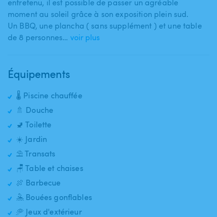
entretenu​,​ il est possible de passer un agréable
moment au soleil grâce à son exposition plein sud.
Un BBQ​,​ une plancha ( sans supplément ) et une table
de 8 personnes…
voir plus
Équipements
🌡️ Piscine chauffée
🚿 Douche
🚽 Toilette
☀️ Jardin
⛱️ Transats
🪑 Table et chaises
🍖 Barbecue
🤽 Bouées gonflables
🥏 Jeux d'extérieur