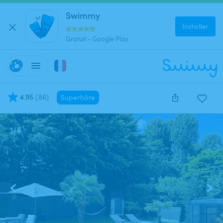
Swimmy
Installer
Gratuit - Google Play
4.95
(
86
)
Superhôte
1
/
6