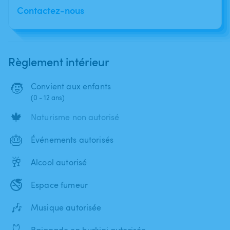
Contactez-nous
Règlement intérieur
🧒
Convient aux enfants
(0 - 12 ans)
🍁
Naturisme non autorisé
🎂
Événements autorisés
🥂
Alcool autorisé
🚭
Espace fumeur
🎶
Musique autorisée
🩱
Baignade en burkini autorisée