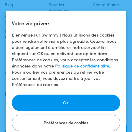
Blog
Pour les
Centre d'aide
baigneurs
Swimmy dans les
Conditions
médias
Pour les
d'utilisation
Votre vie privée
propriétaires
L'aventure
Politique de
Bienvenue sur Swimmy ! Nous utilisons des cookies
Swimmy
Louer ma piscine
confidentialité
pour rendre votre visite plus agréable. Ceux-ci nous
aident également à améliorer notre service! En
Comment ça
Mentions légales
cliquant sur OK ou en activant une option dans
marche ?
Préférences de cookies, vous acceptez les conditions
énoncées dans notre
Politique de confidentialité
.
Pour modifier vos préférences ou retirer votre
SUIVEZ-NOUS
TÉLÉCHARGEZ L'APP
consentement, vous devez mettre à jour vos
Facebook
Préférences de cookies
Instagram
OK
Préférences de cookies
Ajoutez une date et un créneau
Vérifier la