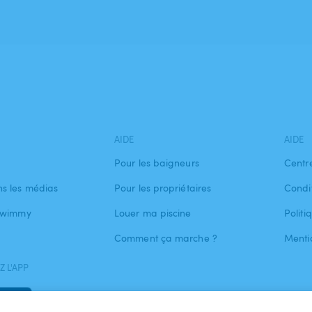
AIDE
AIDE
Pour les baigneurs
Centr
s les médias
Pour les propriétaires
Condit
 Swimmy
Louer ma piscine
Politi
Comment ça marche ?
Menti
 L'APP