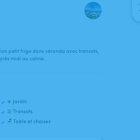
ion petit frigo dans véranda avec transats​,​
après midi au calme.
☀️ Jardin
⛱️ Transats
🪑 Table et chaises