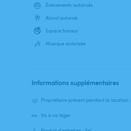
🎂
Événements autorisés
🥂
Alcool autorisé
🚭
Espace fumeur
🎶
Musique autorisée
Informations supplémentaires
🤿
Propriétaire présent pendant la location 
👀
Vis à vis léger
💧
Produit d'entretien : Sel