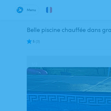
Menu
Belle piscine chauffée dans g
5
(
3
)
1
/
2