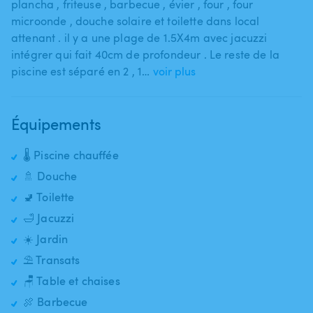
plancha ​,​ friteuse ​,​ barbecue ​,​ évier ​,​ four ​,​ four
microonde ​,​ douche solaire et toilette dans local
attenant . il y a une plage de 1.5X4m avec jacuzzi
intégrer qui fait 40cm de profondeur . Le reste de la
piscine est séparé en 2 ​,​ 1…
voir plus
Équipements
🌡️ Piscine chauffée
🚿 Douche
🚽 Toilette
🛁 Jacuzzi
☀️ Jardin
⛱️ Transats
🪑 Table et chaises
🍖 Barbecue