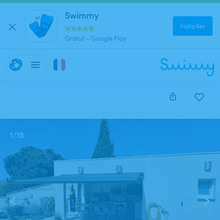
Swimmy
Installer
Gratuit - Google Play
Cette annonce est close et ne peut être réservée.
1
/
15