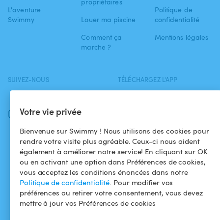
propriétaires
L'aventure
Politique de
Swimmy
Louer ma piscine
confidentialité
Comment ça
Mentions légales
marche ?
SUIVEZ-NOUS
TÉLÉCHARGEZ L'APP
Facebook
Votre vie privée
Instagram
Bienvenue sur Swimmy ! Nous utilisons des cookies pour
rendre votre visite plus agréable. Ceux-ci nous aident
également à améliorer notre service! En cliquant sur OK
ou en activant une option dans Préférences de cookies,
vous acceptez les conditions énoncées dans notre
Politique de confidentialité
. Pour modifier vos
préférences ou retirer votre consentement, vous devez
mettre à jour vos Préférences de cookies