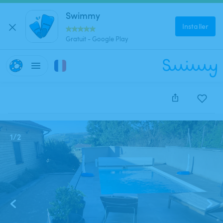
Swimmy
Installer
Gratuit - Google Play
Cette annonce est close et ne peut être réservée.
1
/
2