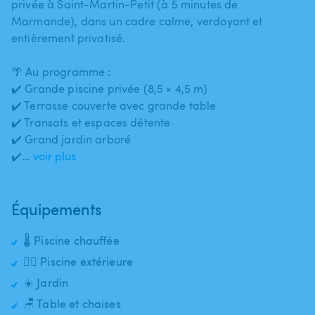
privée à Saint-Martin-Petit (à 5 minutes de
Marmande)​,​ dans un cadre calme​,​ verdoyant et
entièrement privatisé.
🌴 Au programme :
✔️ Grande piscine privée (8​,​5 × 4​,​5 m)
✔️ Terrasse couverte avec grande table
✔️ Transats et espaces détente
✔️ Grand jardin arboré
✔️…
voir plus
Équipements
🌡️ Piscine chauffée
🏊‍♂️ Piscine extérieure
☀️ Jardin
🪑 Table et chaises