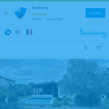
Swimmy
Installer
Gratuit - Google Play
Cette annonce est close et ne peut être réservée.
1
/
4