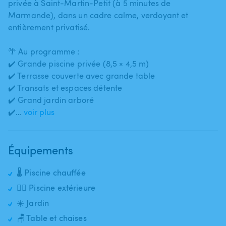
privée à Saint-Martin-Petit (à 5 minutes de
Marmande)​,​ dans un cadre calme​,​ verdoyant et
entièrement privatisé.
🌴 Au programme :
✔️ Grande piscine privée (8​,​5 × 4​,​5 m)
✔️ Terrasse couverte avec grande table
✔️ Transats et espaces détente
✔️ Grand jardin arboré
✔️…
voir plus
Équipements
🌡️ Piscine chauffée
🏊‍♂️ Piscine extérieure
☀️ Jardin
🪑 Table et chaises