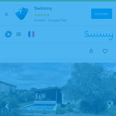
Swimmy
Installer
Gratuit - Google Play
Cette annonce est close et ne peut être réservée.
1
/
4