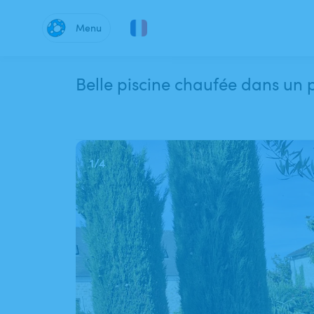
Menu
Belle piscine chaufée dans un p
1
/
4