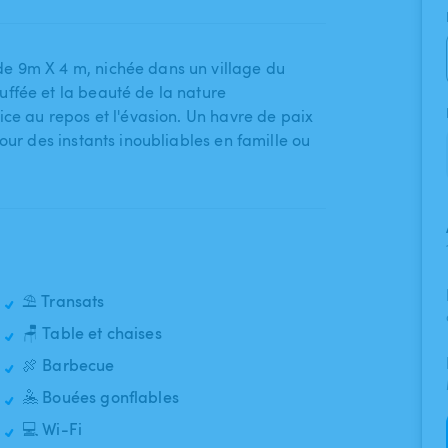
 9m X 4 m​,​ nichée dans un village du
uffée et la beauté de la nature
ice au repos et l'évasion. Un havre de paix
pour des instants inoubliables en famille ou
⛱️ Transats
🪑 Table et chaises
🍖 Barbecue
🤽 Bouées gonflables
💻 Wi-Fi