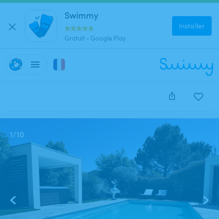
Swimmy
Installer
Gratuit - Google Play
Cette annonce est close et ne peut être réservée.
1
/
10