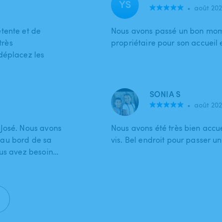
YS
•
août 20
tente et de
Nous avons passé un bon mom
très
propriétaire pour son accueil e
déplacez les
SONIA S
•
août 20
 José. Nous avons
Nous avons été très bien accuei
 au bord de sa
vis. Bel endroit pour passer 
ous avez besoin…