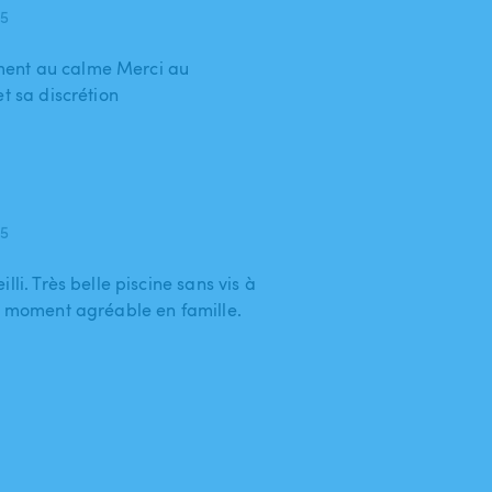
25
ent au calme Merci au
t sa discrétion
25
lli. Très belle piscine sans vis à
un moment agréable en famille.