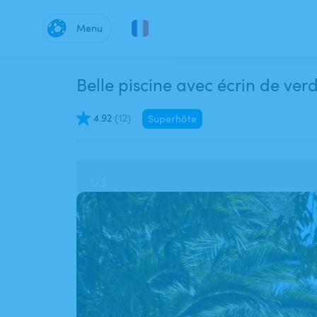
Menu
Belle piscine avec écrin de ver
4.92
(
12
)
Superhôte
1
/
3