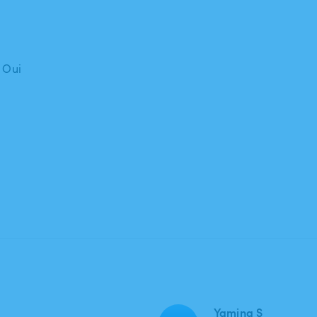
: Oui
Yamina S