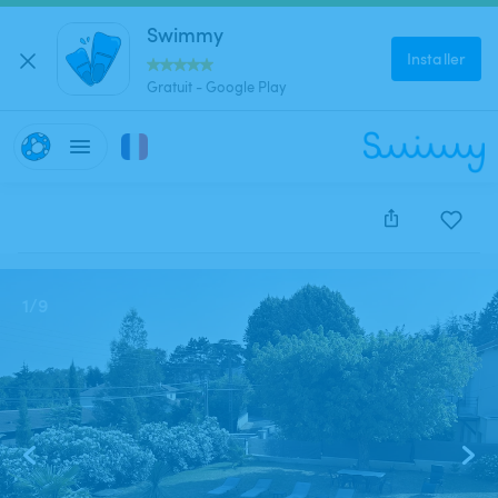
Swimmy
Installer
Gratuit - Google Play
Cette annonce est close et ne peut être réservée.
1
/
9