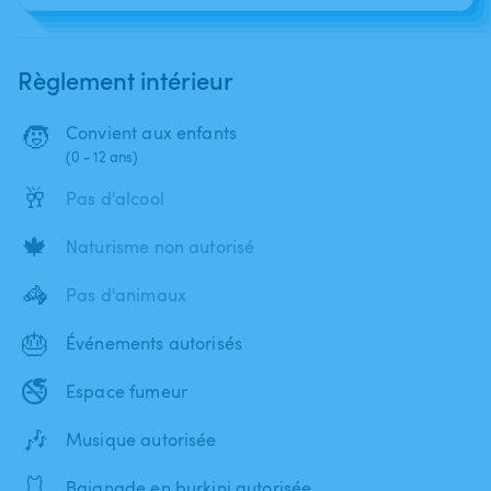
Règlement intérieur
🧒
Convient aux enfants
(0 - 12 ans)
🥂
Pas d'alcool
🍁
Naturisme non autorisé
🦓
Pas d'animaux
🎂
Événements autorisés
🚭
Espace fumeur
🎶
Musique autorisée
🩱
Baignade en burkini autorisée