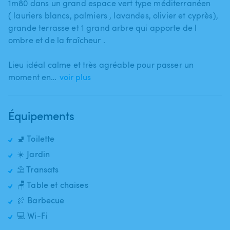
1m80 dans un grand espace vert type méditerranéen
( lauriers blancs​,​ palmiers ​,​ lavandes​,​ olivier et cyprès)​,​
grande terrasse et 1 grand arbre qui apporte de l
ombre et de la fraîcheur .
Lieu idéal calme et très agréable pour passer un
moment en…
voir plus
Équipements
🚽 Toilette
☀️ Jardin
⛱️ Transats
🪑 Table et chaises
🍖 Barbecue
💻 Wi-Fi