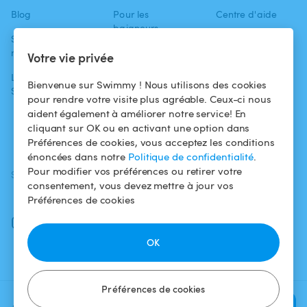
Blog
Pour les
Centre d'aide
baigneurs
Swimmy dans les
Conditions
médias
Pour les
d'utilisation
Votre vie privée
propriétaires
L'aventure
Politique de
Bienvenue sur Swimmy ! Nous utilisons des cookies
Swimmy
Louer ma piscine
confidentialité
pour rendre votre visite plus agréable. Ceux-ci nous
aident également à améliorer notre service! En
Comment ça
Mentions légales
cliquant sur OK ou en activant une option dans
marche ?
Préférences de cookies, vous acceptez les conditions
énoncées dans notre
Politique de confidentialité
.
Pour modifier vos préférences ou retirer votre
SUIVEZ-NOUS
TÉLÉCHARGEZ L'APP
consentement, vous devez mettre à jour vos
Facebook
Préférences de cookies
Instagram
OK
Préférences de cookies