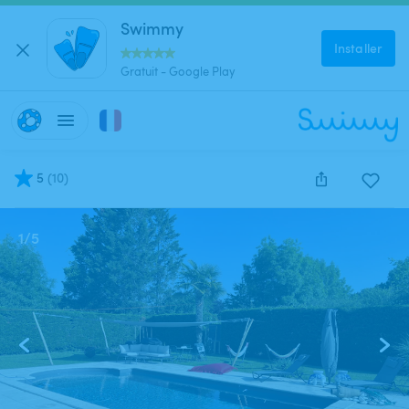
Swimmy
Installer
Gratuit - Google Play
5
(
10
)
1
/
5