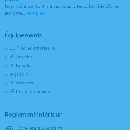
La piscine de 8 x 4 mètres vous attend​,​ bordée d’une
terrasse…
voir plus
Équipements
🏊‍♂️ Piscine extérieure
🚿 Douche
🚽 Toilette
☀️ Jardin
⛱️ Transats
🪑 Table et chaises
Règlement intérieur
🧒
Convient aux enfants