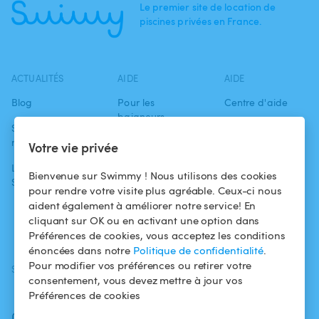
Le premier site de location de
piscines privées en France.
ACTUALITÉS
AIDE
AIDE
Blog
Pour les
Centre d'aide
baigneurs
Swimmy dans les
Conditions
médias
Pour les
d'utilisation
Votre vie privée
propriétaires
L'aventure
Politique de
Bienvenue sur Swimmy ! Nous utilisons des cookies
Swimmy
Louer ma piscine
confidentialité
pour rendre votre visite plus agréable. Ceux-ci nous
aident également à améliorer notre service! En
Comment ça
Mentions légales
cliquant sur OK ou en activant une option dans
marche ?
Préférences de cookies, vous acceptez les conditions
énoncées dans notre
Politique de confidentialité
.
Pour modifier vos préférences ou retirer votre
SUIVEZ-NOUS
TÉLÉCHARGEZ L'APP
consentement, vous devez mettre à jour vos
Facebook
Préférences de cookies
Instagram