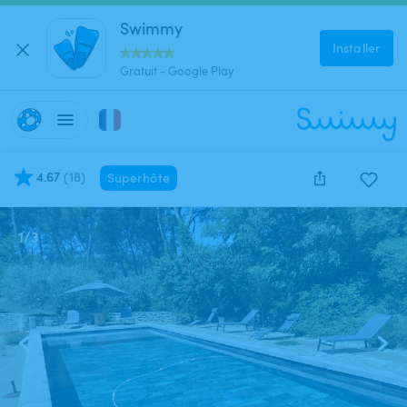
Swimmy
Installer
Gratuit - Google Play
4.67
(
18
)
Superhôte
1
/
3