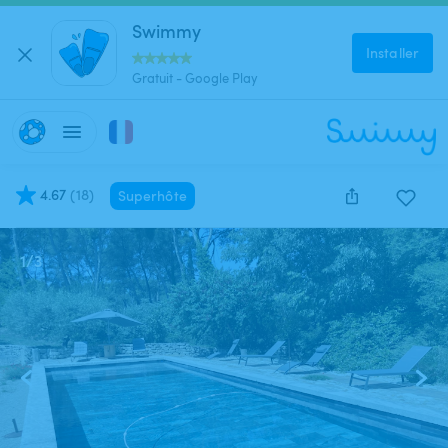
Swimmy
Installer
Gratuit - Google Play
4.67
(
18
)
Superhôte
1
/
3