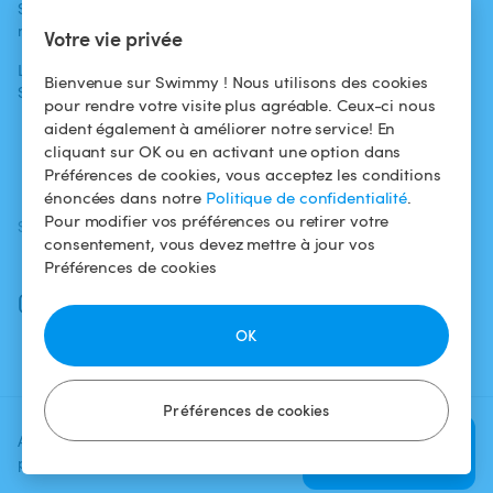
Swimmy dans les
Conditions
médias
Pour les
d'utilisation
Votre vie privée
propriétaires
L'aventure
Politique de
Bienvenue sur Swimmy ! Nous utilisons des cookies
Swimmy
Louer ma piscine
confidentialité
pour rendre votre visite plus agréable. Ceux-ci nous
aident également à améliorer notre service! En
Comment ça
Mentions légales
cliquant sur OK ou en activant une option dans
marche ?
Préférences de cookies, vous acceptez les conditions
énoncées dans notre
Politique de confidentialité
.
Pour modifier vos préférences ou retirer votre
SUIVEZ-NOUS
TÉLÉCHARGEZ L'APP
consentement, vous devez mettre à jour vos
Facebook
Préférences de cookies
Instagram
OK
Préférences de cookies
Ajoutez une date et un créneau
Vérifier la
pour voir le prix
disponibilité