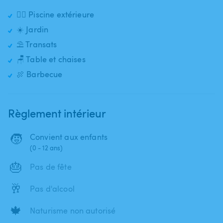
🏊‍♂️ Piscine extérieure
☀️ Jardin
⛱️ Transats
🪑 Table et chaises
🍖 Barbecue
Règlement intérieur
🧒
Convient aux enfants
(0 - 12 ans)
🎂
Pas de fête
🥂
Pas d'alcool
🍁
Naturisme non autorisé