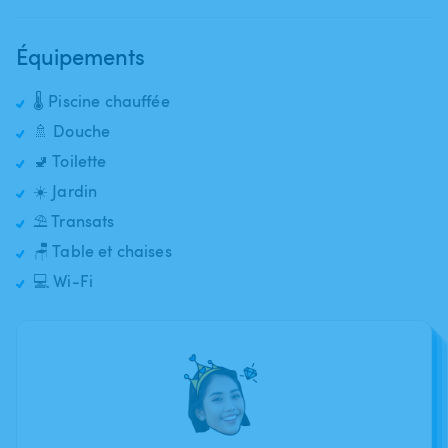
Équipements
🌡️ Piscine chauffée
🚿 Douche
🚽 Toilette
☀️ Jardin
⛱️ Transats
🪑 Table et chaises
💻 Wi-Fi