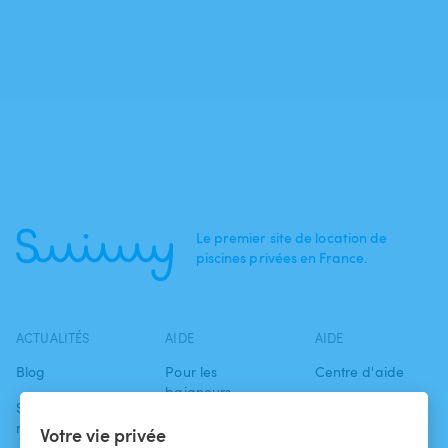
Le premier site de location de
piscines privées en France.
ACTUALITÉS
AIDE
AIDE
Blog
Pour les
Centre d'aide
baigneurs
Swimmy dans les
Conditions
médias
Pour les
d'utilisation
Votre vie privée
propriétaires