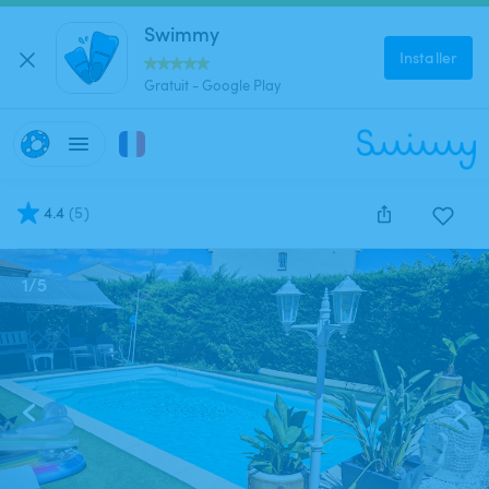
Swimmy
Installer
Gratuit - Google Play
4.4
(
5
)
1
/
5