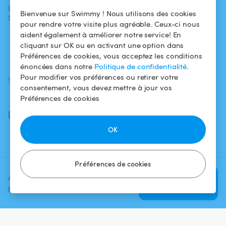
L'aventure
Politique de
Bienvenue sur Swimmy ! Nous utilisons des cookies
Swimmy
Louer ma piscine
confidentialité
pour rendre votre visite plus agréable. Ceux-ci nous
aident également à améliorer notre service! En
Comment ça
Mentions légales
cliquant sur OK ou en activant une option dans
marche ?
Préférences de cookies, vous acceptez les conditions
énoncées dans notre
Politique de confidentialité
.
Pour modifier vos préférences ou retirer votre
SUIVEZ-NOUS
TÉLÉCHARGEZ L'APP
consentement, vous devez mettre à jour vos
Facebook
Préférences de cookies
Instagram
OK
Préférences de cookies
Ajoutez une date et un créneau
Vérifier la
pour voir le prix
disponibilité