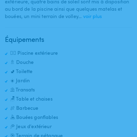
extérieure​,​ quatre bains de soleil sont mis à disposition
au bord de la piscine ainsi que quelques matelas et
bouées​,​ un mini terrain de volley…
voir plus
Équipements
🏊‍♂️ Piscine extérieure
🚿 Douche
🚽 Toilette
☀️ Jardin
⛱️ Transats
🪑 Table et chaises
🍖 Barbecue
🤽 Bouées gonflables
🥏 Jeux d'extérieur
🎯 Terrain de pétanque