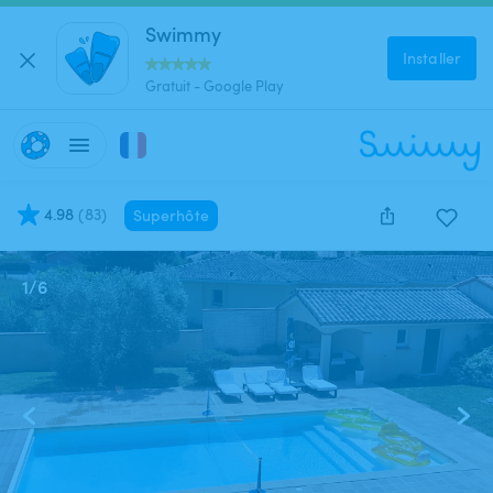
Swimmy
Installer
Gratuit - Google Play
4.98
(
83
)
Superhôte
1
/
6