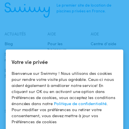
Le premier site de location de
piscines privées en France.
ACTUALITÉS
AIDE
AIDE
Blog
Pour les
Centre d'aide
baigneurs
Swimmy dans les
Conditions
médias
Pour les
d'utilisation
Votre vie privée
propriétaires
L'aventure
Politique de
Bienvenue sur Swimmy ! Nous utilisons des cookies
Swimmy
Louer ma piscine
confidentialité
pour rendre votre visite plus agréable. Ceux-ci nous
aident également à améliorer notre service! En
Comment ça
Mentions légales
cliquant sur OK ou en activant une option dans
marche ?
Préférences de cookies, vous acceptez les conditions
énoncées dans notre
Politique de confidentialité
.
Pour modifier vos préférences ou retirer votre
SUIVEZ-NOUS
TÉLÉCHARGEZ L'APP
consentement, vous devez mettre à jour vos
Facebook
Préférences de cookies