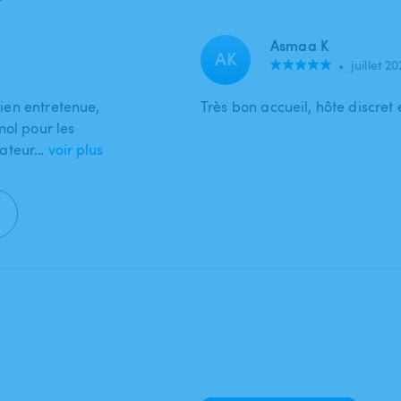
Asmaa K
AK
•
juillet 2
bien entretenue,
Très bon accueil, hôte discret 
mol pour les
érateur…
voir plus