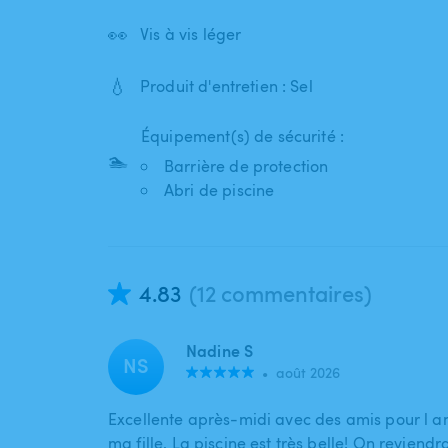
👀
Vis à vis léger
💧
Produit d'entretien : Sel
Équipement(s) de sécurité :
🏊
Barrière de protection
Abri de piscine
4.83
(12 commentaires)
Nadine S
NS
•
août 2026
Excellente après-midi avec des amis pour l a
ma fille. La piscine est très belle! On reviendr