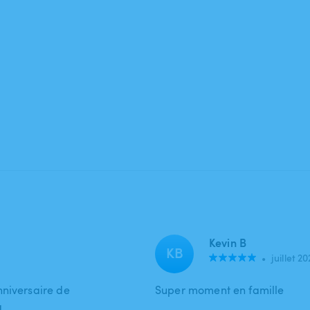
Kevin B
KB
•
juillet 2
nniversaire de
Super moment en famille
a