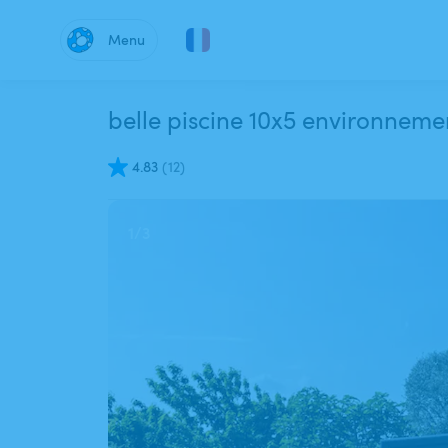
Menu
belle piscine 10x5 environneme
4.83
(
12
)
1
/
3