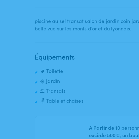
piscine au sel transat salon de jardin coin ja
belle vue sur les monts d'or et du lyonnais.
Équipements
🚽 Toilette
☀️ Jardin
⛱️ Transats
🪑 Table et chaises
A Partir de 10 person
excède 500€, un bout