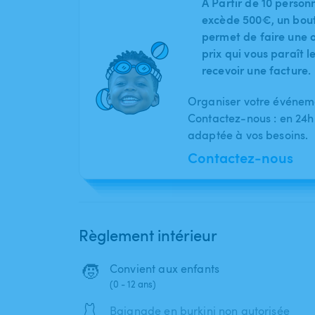
A Partir de 10 person
excède 500€, un bout
permet de faire une o
prix qui vous paraît 
recevoir une facture.
Organiser votre événeme
Contactez-nous : en 24h
adaptée à vos besoins.
Contactez-nous
Règlement intérieur
🧒
Convient aux enfants
(0 - 12 ans)
🩱
Baignade en burkini non autorisée