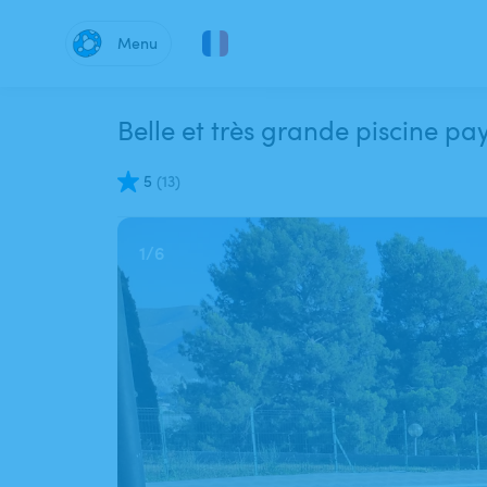
Menu
Belle et très grande piscine p
5
(
13
)
1
/
6