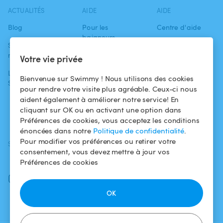
ACTUALITÉS
AIDE
AIDE
Blog
Pour les
Centre d'aide
baigneurs
Swimmy dans les
Conditions
médias
Pour les
d'utilisation
Votre vie privée
propriétaires
L'aventure
Politique de
Bienvenue sur Swimmy ! Nous utilisons des cookies
Swimmy
Louer ma piscine
confidentialité
pour rendre votre visite plus agréable. Ceux-ci nous
aident également à améliorer notre service! En
Comment ça
Mentions légales
cliquant sur OK ou en activant une option dans
marche ?
Préférences de cookies, vous acceptez les conditions
énoncées dans notre
Politique de confidentialité
.
Pour modifier vos préférences ou retirer votre
SUIVEZ-NOUS
TÉLÉCHARGEZ L'APP
consentement, vous devez mettre à jour vos
Facebook
Préférences de cookies
Instagram
OK