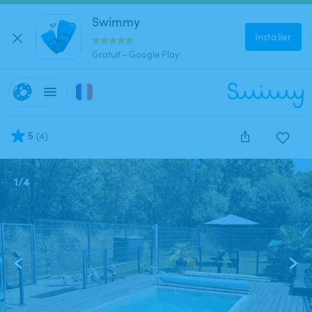
Swimmy
Installer
Gratuit - Google Play
5
(
4
)
1
/
4