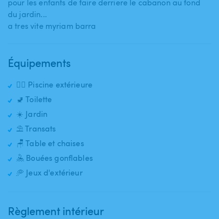
pour les enfants de faire derriere le cabanon au fond
du jardin...
a tres vite myriam barra
Équipements
🏊‍♂️ Piscine extérieure
🚽 Toilette
☀️ Jardin
⛱️ Transats
🪑 Table et chaises
🤽 Bouées gonflables
🥏 Jeux d'extérieur
Règlement intérieur