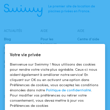
Le premier site de location de
piscines privées en France.
ACTUALITÉS
AIDE
AIDE
Blog
Pour les
Centre d'aide
baigneurs
Swimmy dans les
Conditions
médias
Pour les
d'utilisation
Votre vie privée
propriétaires
L'aventure
Politique de
Bienvenue sur Swimmy ! Nous utilisons des cookies
Swimmy
Louer ma piscine
confidentialité
pour rendre votre visite plus agréable. Ceux-ci nous
aident également à améliorer notre service! En
Comment ça
Mentions légales
cliquant sur OK ou en activant une option dans
marche ?
Préférences de cookies, vous acceptez les conditions
énoncées dans notre
Politique de confidentialité
.
Pour modifier vos préférences ou retirer votre
SUIVEZ-NOUS
TÉLÉCHARGEZ L'APP
consentement, vous devez mettre à jour vos
Facebook
Préférences de cookies