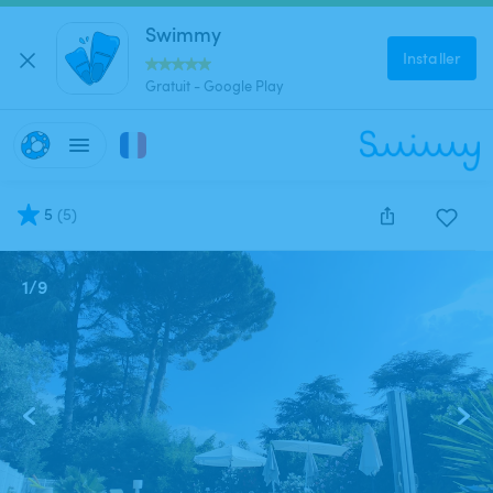
Swimmy
Installer
Gratuit - Google Play
5
(
5
)
1
/
9