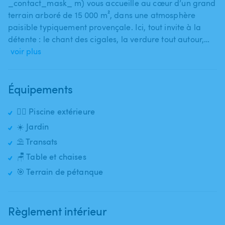
_contact_mask_ m) vous accueille au cœur d’un grand
terrain arboré de 15 000 m²​,​ dans une atmosphère
paisible typiquement provençale. Ici​,​ tout invite à la
détente : le chant des cigales​,​ la verdure tout autour​,​…
voir plus
Équipements
🏊‍♂️ Piscine extérieure
☀️ Jardin
⛱️ Transats
🪑 Table et chaises
🎯 Terrain de pétanque
Règlement intérieur