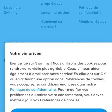
propriétaires
L'aventure
Politique de
Swimmy
Louer ma piscine
confidentialité
Comment ça
Mentions légales
marche ?
SUIVEZ-NOUS
TÉLÉCHARGEZ L'APP
Facebook
Votre vie privée
Instagram
Bienvenue sur Swimmy ! Nous utilisons des cookies pour
rendre votre visite plus agréable. Ceux-ci nous aident
également à améliorer notre service! En cliquant sur OK
ou en activant une option dans Préférences de cookies,
vous acceptez les conditions énoncées dans notre
Politique de confidentialité
. Pour modifier vos
préférences ou retirer votre consentement, vous devez
mettre à jour vos Préférences de cookies