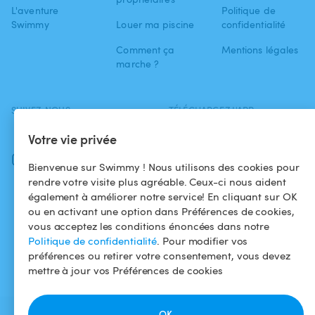
L'aventure
Politique de
Swimmy
Louer ma piscine
confidentialité
Comment ça
Mentions légales
marche ?
SUIVEZ-NOUS
TÉLÉCHARGEZ L'APP
Facebook
Votre vie privée
Instagram
Bienvenue sur Swimmy ! Nous utilisons des cookies pour
rendre votre visite plus agréable. Ceux-ci nous aident
également à améliorer notre service! En cliquant sur OK
ou en activant une option dans Préférences de cookies,
vous acceptez les conditions énoncées dans notre
Politique de confidentialité
. Pour modifier vos
préférences ou retirer votre consentement, vous devez
mettre à jour vos Préférences de cookies
OK