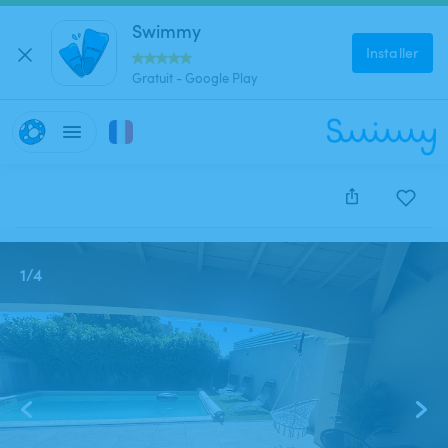
Swimmy
Installer
Gratuit - Google Play
Cette annonce est close et ne peut être réservée.
1
/
4