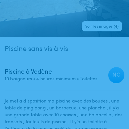
Voir les images (4)
Piscine sans vis à vis
Piscine à Vedène
NC
10 baigneurs
• 4 heures minimum
• Toilettes
Je met a disposition ma piscine avec des bouées ​,​ une
table de ping pong ​,​ un barbecue​,​ une plancha ​,​ il y’a
une grande table avec 10 chaises ​,​ une balancelle ​,​ des
transats ​,​ fauteuils de piscine . Il y’a un toilette à
l’intérieur de la maison isolé des autres espaces