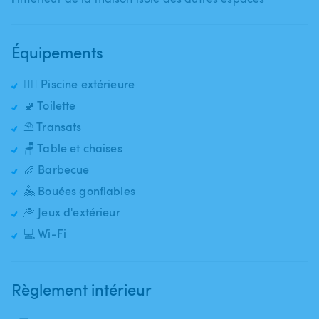
Équipements
🏊‍♂️ Piscine extérieure
🚽 Toilette
⛱️ Transats
🪑 Table et chaises
🍖 Barbecue
🤽 Bouées gonflables
🥏 Jeux d'extérieur
💻 Wi-Fi
Règlement intérieur