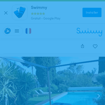
Swimmy
Installer
Gratuit - Google Play
Cette annonce est close et ne peut être réservée.
1
/
5