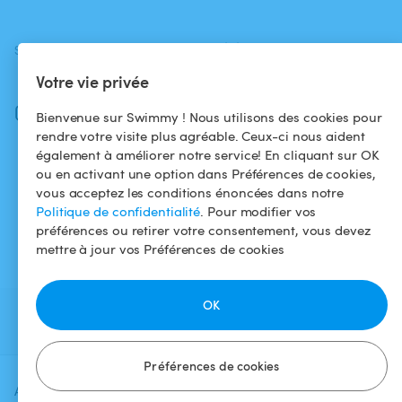
SUIVEZ-NOUS
TÉLÉCHARGEZ L'APP
Votre vie privée
Facebook
Instagram
Bienvenue sur Swimmy ! Nous utilisons des cookies pour
rendre votre visite plus agréable. Ceux-ci nous aident
également à améliorer notre service! En cliquant sur OK
ou en activant une option dans Préférences de cookies,
vous acceptez les conditions énoncées dans notre
Politique de confidentialité
. Pour modifier vos
préférences ou retirer votre consentement, vous devez
mettre à jour vos Préférences de cookies
OK
Préférences de cookies
Ajoutez une date et un créneau pour
Vérifier la