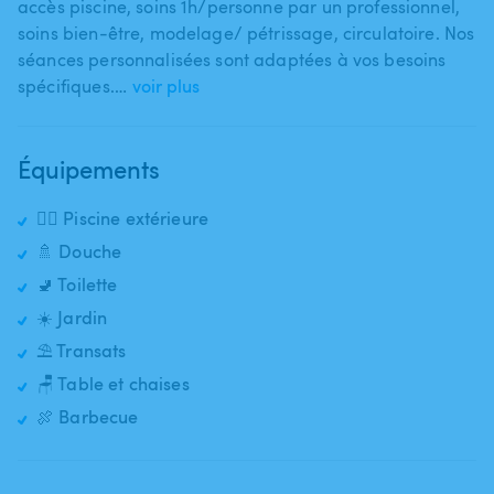
accès piscine​,​ soins 1h​/​personne par un professionnel​,​
soins bien-être​,​ modelage​/​ pétrissage​,​ circulatoire. Nos
séances personnalisées sont adaptées à vos besoins
spécifiques.…
voir plus
Équipements
🏊‍♂️ Piscine extérieure
🚿 Douche
🚽 Toilette
☀️ Jardin
⛱️ Transats
🪑 Table et chaises
🍖 Barbecue