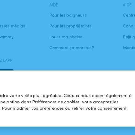
AIDE
AIDE
Pour les baigneurs
Centr
s les médias
Pour les propriétaires
Condit
 Swimmy
Louer ma piscine
Politi
Comment ça marche ?
Menti
 L'APP
dre votre visite plus agréable. Ceux-ci nous aident également à
une option dans Préférences de cookies, vous acceptez les
. Pour modifier vos préférences ou retirer votre consentement,