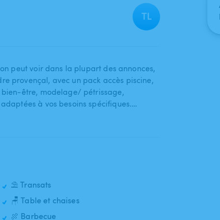
TL
u'on peut voir dans la plupart des annonces​,​
 provençal​,​ avec un pack accès piscine​,​
bien-être​,​ modelage​/​ pétrissage​,​
t adaptées à vos besoins spécifiques.…
⛱️ Transats
🪑 Table et chaises
🍖 Barbecue