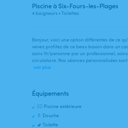
Piscine à Six-Fours-les-Plages
4 baigneurs
• Toilettes
Bonjour​,​ voici une option différentes de ce q
venez profitez de ce beau bassin dans un cadre
soins 1h​/​personne par un professionnel​,​ soins 
circulatoire. Nos séances personnalisées son
voir plus
Équipements
🏊‍♂️ Piscine extérieure
🚿 Douche
🚽 Toilette