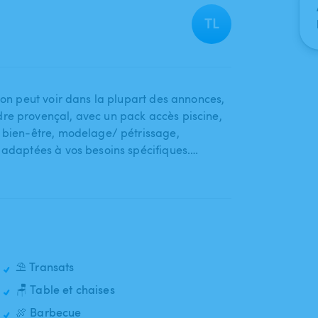
TL
u'on peut voir dans la plupart des annonces​,​
 provençal​,​ avec un pack accès piscine​,​
bien-être​,​ modelage​/​ pétrissage​,​
t adaptées à vos besoins spécifiques.…
⛱️ Transats
🪑 Table et chaises
🍖 Barbecue