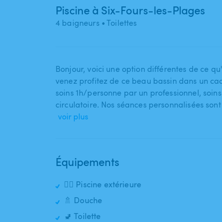
Piscine à Six-Fours-les-Plages
4 baigneurs
• Toilettes
Bonjour​,​ voici une option différentes de ce q
venez profitez de ce beau bassin dans un cadre
soins 1h​/​personne par un professionnel​,​ soins 
circulatoire. Nos séances personnalisées son
voir plus
Équipements
🏊‍♂️ Piscine extérieure
🚿 Douche
🚽 Toilette