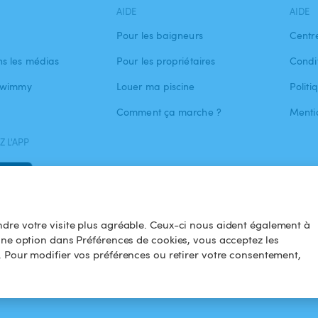
AIDE
AIDE
Pour les baigneurs
Centr
s les médias
Pour les propriétaires
Condit
 Swimmy
Louer ma piscine
Politi
Comment ça marche ?
Menti
 L'APP
dre votre visite plus agréable. Ceux-ci nous aident également à
une option dans Préférences de cookies, vous acceptez les
. Pour modifier vos préférences ou retirer votre consentement,