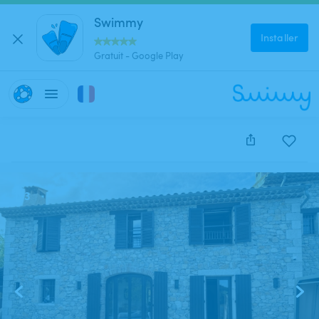
Swimmy
Installer
Gratuit - Google Play
Cette annonce est close et ne peut être réservée.
1
/
3