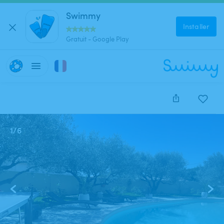
Swimmy
Installer
Gratuit - Google Play
1
/
6