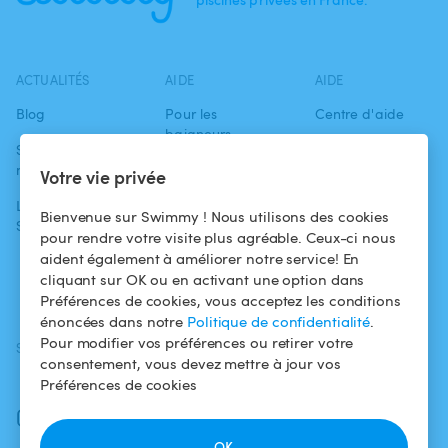
ACTUALITÉS
AIDE
AIDE
Blog
Pour les
Centre d'aide
baigneurs
Swimmy dans les
Conditions
médias
Pour les
d'utilisation
Votre vie privée
propriétaires
L'aventure
Politique de
Bienvenue sur Swimmy ! Nous utilisons des cookies
Swimmy
Louer ma piscine
confidentialité
pour rendre votre visite plus agréable. Ceux-ci nous
aident également à améliorer notre service! En
Comment ça
Mentions légales
cliquant sur OK ou en activant une option dans
marche ?
Préférences de cookies, vous acceptez les conditions
énoncées dans notre
Politique de confidentialité
.
Pour modifier vos préférences ou retirer votre
SUIVEZ-NOUS
TÉLÉCHARGEZ L'APP
consentement, vous devez mettre à jour vos
Facebook
Préférences de cookies
Instagram
OK