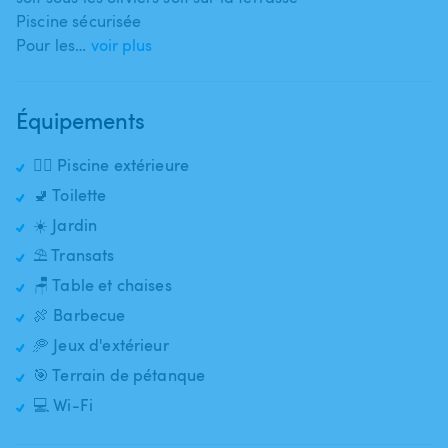
Piscine sécurisée
Pour les…
voir plus
Équipements
🏊‍♂️ Piscine extérieure
🚽 Toilette
☀️ Jardin
⛱️ Transats
🪑 Table et chaises
🍖 Barbecue
🥏 Jeux d'extérieur
🎯 Terrain de pétanque
💻 Wi-Fi