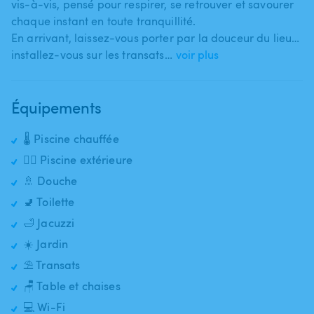
vis-à-vis​,​ pensé pour respirer​,​ se retrouver et savourer
chaque instant en toute tranquillité.
En arrivant​,​ laissez-vous porter par la douceur du lieu…
installez-vous sur les transats​…
voir plus
Équipements
🌡️ Piscine chauffée
🏊‍♂️ Piscine extérieure
🚿 Douche
🚽 Toilette
🛁 Jacuzzi
☀️ Jardin
⛱️ Transats
🪑 Table et chaises
💻 Wi-Fi