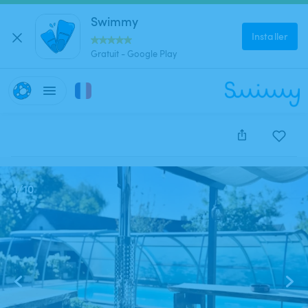
Swimmy
Installer
Gratuit - Google Play
Cette annonce est close et ne peut être réservée.
1
/
10