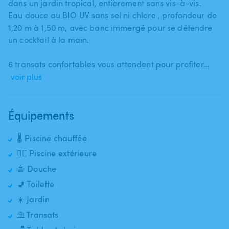
dans un jardin tropical​​,​​ entièrement sans vis-à-vis.
Eau douce au BIO UV sans sel ni chlore ​​,​​ profondeur de
1​​,​​20 m à 1​​,​​50 m​​,​​ avec banc immergé pour se détendre
un cocktail à la main.
6 transats confortables vous attendent pour profiter…
voir plus
Équipements
🌡️ Piscine chauffée
🏊‍♂️ Piscine extérieure
🚿 Douche
🚽 Toilette
☀️ Jardin
⛱️ Transats