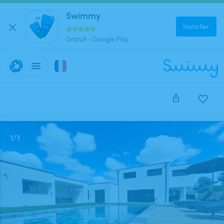
Swimmy
Installer
Gratuit - Google Play
Cette annonce est close et ne peut être réservée.
1
/
1