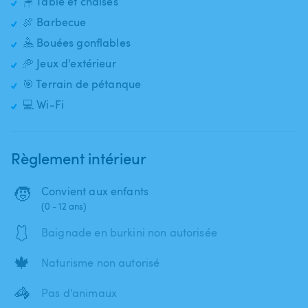
🪑 Table et chaises
🍖 Barbecue
🤽 Bouées gonflables
🥏 Jeux d'extérieur
🎯 Terrain de pétanque
💻 Wi-Fi
Règlement intérieur
🧒
Convient aux enfants
(0 - 12 ans)
🩱
Baignade en burkini non autorisée
🍁
Naturisme non autorisé
🦓
Pas d'animaux