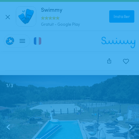
Swimmy
Installer
Gratuit - Google Play
Cette annonce est close et ne peut être réservée.
1
/
3