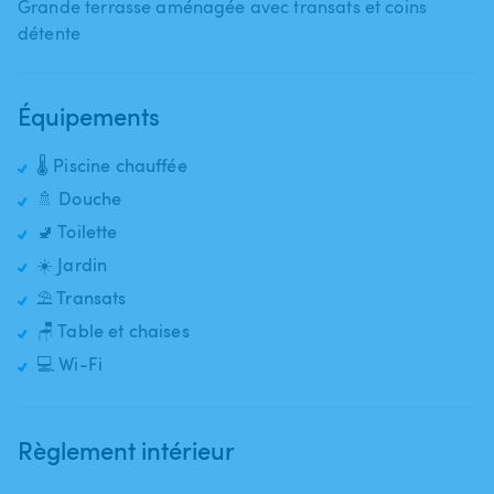
Grande terrasse aménagée avec transats et coins
détente
Équipements
🌡️ Piscine chauffée
🚿 Douche
🚽 Toilette
☀️ Jardin
⛱️ Transats
🪑 Table et chaises
💻 Wi-Fi
Règlement intérieur