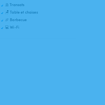
⛱️ Transats
🪑 Table et chaises
🍖 Barbecue
💻 Wi-Fi