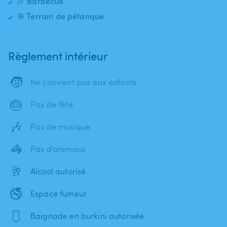
🍖 Barbecue
🎯 Terrain de pétanque
Règlement intérieur
🧒
Ne convient pas aux enfants
🎂
Pas de fête
🎶
Pas de musique
🦓
Pas d'animaux
🥂
Alcool autorisé
🚭
Espace fumeur
🩱
Baignade en burkini autorisée