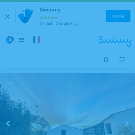
Swimmy
Installer
Gratuit - Google Play
Cette annonce est close et ne peut être réservée.
1
/
4