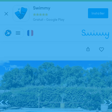
Swimmy
Installer
Gratuit - Google Play
Cette annonce est close et ne peut être réservée.
1
/
2