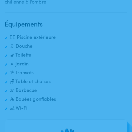
chilienne à l'ombre
Équipements
🏊‍♂️ Piscine extérieure
🚿 Douche
🚽 Toilette
☀️ Jardin
⛱️ Transats
🪑 Table et chaises
🍖 Barbecue
🤽 Bouées gonflables
💻 Wi-Fi