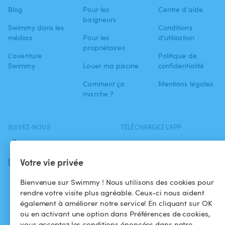
Blog
Pour les
Centre d'aide
baigneurs
Swimmy dans les
Conditions
médias
Pour les
d'utilisation
propriétaires
L'aventure
Politique de
Swimmy
Louer ma piscine
confidentialité
Comment ça
Mentions légales
marche ?
SUIVEZ-NOUS
TÉLÉCHARGEZ L'APP
Facebook
Votre vie privée
Instagram
Bienvenue sur Swimmy ! Nous utilisons des cookies pour
rendre votre visite plus agréable. Ceux-ci nous aident
également à améliorer notre service! En cliquant sur OK
ou en activant une option dans Préférences de cookies,
vous acceptez les conditions énoncées dans notre