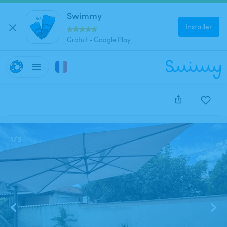
Swimmy
Installer
Gratuit - Google Play
Cette annonce est close et ne peut être réservée.
1
/
3