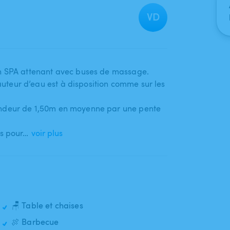
VD
on SPA attenant avec buses de massage.
teur d’eau est à disposition comme sur les
ndeur de 1​,​50m en moyenne par une pente
és pour…
voir plus
🪑 Table et chaises
🍖 Barbecue