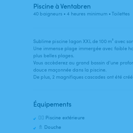
Piscine à Ventabren
40 baigneurs
• 4 heures minimum
• Toilettes
Sublime piscine lagon XXL de 100 m² avec s
Une immense plage immergée avec faible hau
plus belles plages.
Vous accèderez au grand bassin d’une profo
douce maçonnée dans la piscine.
De plus​,​ 2 magnifiques cascades ont été cré
Équipements
🏊‍♂️ Piscine extérieure
🚿 Douche