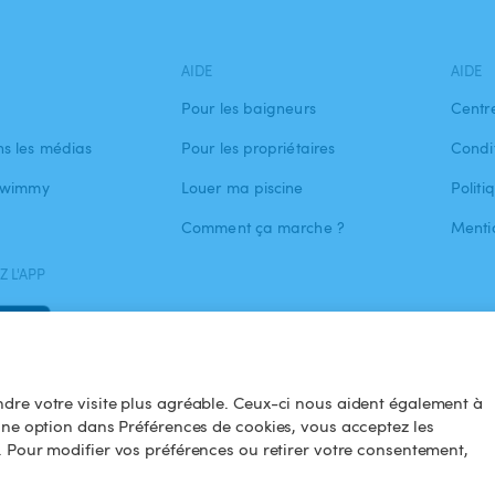
AIDE
AIDE
Pour les baigneurs
Centr
s les médias
Pour les propriétaires
Condit
 Swimmy
Louer ma piscine
Politi
Comment ça marche ?
Menti
 L'APP
dre votre visite plus agréable. Ceux-ci nous aident également à
une option dans Préférences de cookies, vous acceptez les
. Pour modifier vos préférences ou retirer votre consentement,