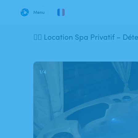
Menu
🧖‍♀️ Location Spa Privatif – Dét
1
/
4