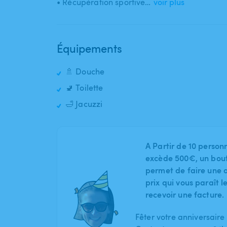
• Récupération sportive…
voir plus
Équipements
🚿 Douche
🚽 Toilette
🛁 Jacuzzi
A Partir de 10 person
excède 500€, un bout
permet de faire une o
prix qui vous paraît 
recevoir une facture.
Fêter votre anniversaire