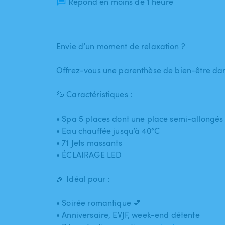
Répond en moins de 1 heure
Envie d’un moment de relaxation ?
Offrez-vous une parenthèse de bien-être da
💦 Caractéristiques :
• Spa 5 places dont une place semi-allongés 
• Eau chauffée jusqu’à 40°C
• 71 Jets massants
• ÉCLAIRAGE LED
🎉 Idéal pour :
• Soirée romantique 💕
• Anniversaire​,​ EVJF​,​ week-end détente