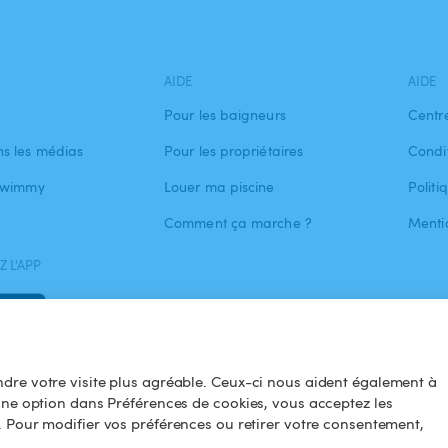
AIDE
AIDE
Pour les baigneurs
Centr
s les médias
Pour les propriétaires
Condit
 Swimmy
Louer ma piscine
Politi
Comment ça marche ?
Menti
 L'APP
dre votre visite plus agréable. Ceux-ci nous aident également à
une option dans Préférences de cookies, vous acceptez les
. Pour modifier vos préférences ou retirer votre consentement,