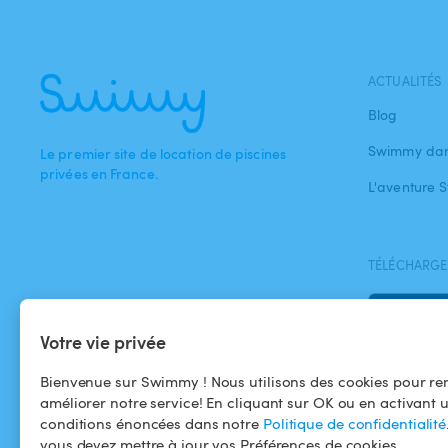
ACTUALITÉS
Blog
Swimmy dan
Le premier site de location de piscines
privées en France.
L'aventure
TÉLÉCHARGEZ
Votre vie privée
Bienvenue sur Swimmy ! Nous utilisons des cookies pour ren
améliorer notre service! En cliquant sur OK ou en activant 
conditions énoncées dans notre
Politique de confidentialité
vous devez mettre à jour vos Préférences de cookies