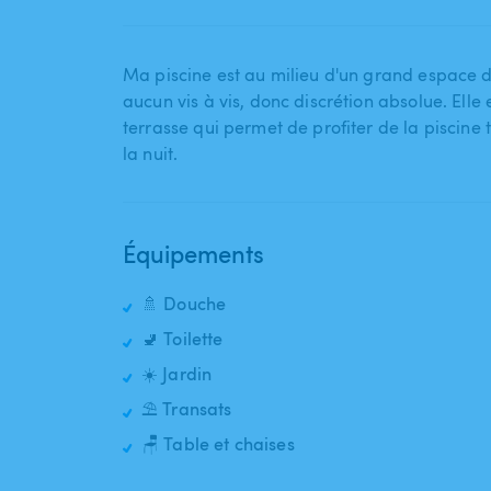
Ma piscine est au milieu d'un grand espace d
aucun vis à vis​,​ donc discrétion absolue. Ell
terrasse qui permet de profiter de la piscine 
la nuit.
Équipements
🚿 Douche
🚽 Toilette
☀️ Jardin
⛱️ Transats
🪑 Table et chaises