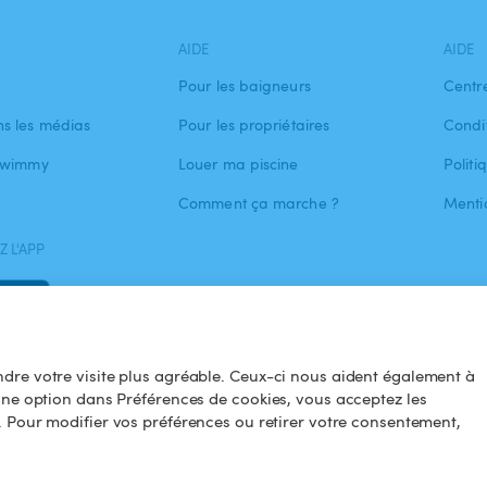
AIDE
AIDE
Pour les baigneurs
Centr
s les médias
Pour les propriétaires
Condit
 Swimmy
Louer ma piscine
Politi
Comment ça marche ?
Menti
 L'APP
dre votre visite plus agréable. Ceux-ci nous aident également à
une option dans Préférences de cookies, vous acceptez les
. Pour modifier vos préférences ou retirer votre consentement,