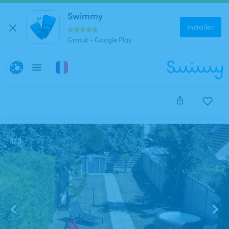
Swimmy
Installer
Gratuit - Google Play
Cette annonce est close et ne peut être réservée.
1
/
3