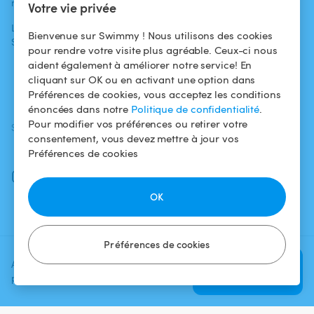
médias
Pour les
d'utilisation
Votre vie privée
propriétaires
L'aventure
Politique de
Bienvenue sur Swimmy ! Nous utilisons des cookies
Swimmy
Louer ma piscine
confidentialité
pour rendre votre visite plus agréable. Ceux-ci nous
aident également à améliorer notre service! En
Comment ça
Mentions légales
cliquant sur OK ou en activant une option dans
marche ?
Préférences de cookies, vous acceptez les conditions
énoncées dans notre
Politique de confidentialité
.
Pour modifier vos préférences ou retirer votre
SUIVEZ-NOUS
TÉLÉCHARGEZ L'APP
consentement, vous devez mettre à jour vos
Facebook
Préférences de cookies
Instagram
OK
Préférences de cookies
Ajoutez une date et un créneau
Vérifier la
pour voir le prix
disponibilité