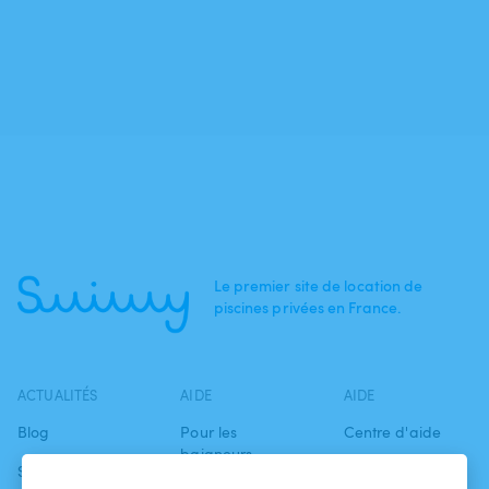
Le premier site de location de
piscines privées en France.
ACTUALITÉS
AIDE
AIDE
Blog
Pour les
Centre d'aide
baigneurs
Swimmy dans les
Conditions