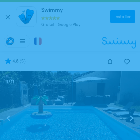
Swimmy
Installer
Gratuit - Google Play
4.8
(
5
)
1
/
11